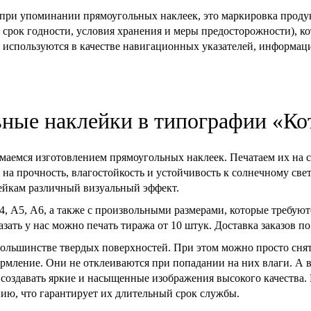
 при упоминании прямоугольных наклеек, это маркировка продук
 срок годности, условия хранения и меры предосторожности), ко
 используются в качестве навигационных указателей, информа
ьные наклейки в типографии «Ко
маемся изготовлением прямоугольных наклеек. Печатаем их на с
а прочность, влагостойкость и устойчивость к солнечному свету
лейкам различный визуальный эффект.
, А5, А6, а также с произвольными размерами, которые требуют
азать у нас можно печать тиража от 10 штук. Доставка заказов по
ольшинстве твердых поверхностей. При этом можно просто снят
ормление. Они не отклеиваются при попадании на них влаги. 
 создавать яркие и насыщенные изображения высокого качества.
ию, что гарантирует их длительный срок службы.