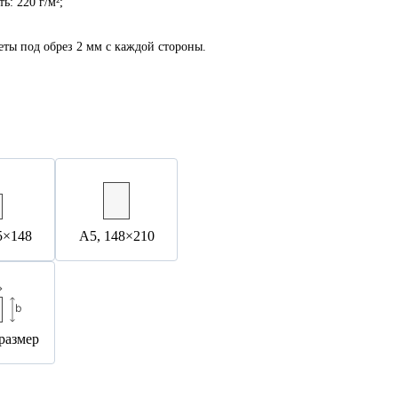
ь: 220 г/м²;
еты под обрез 2 мм с каждой стороны.
5×148
А5, 148×210
размер