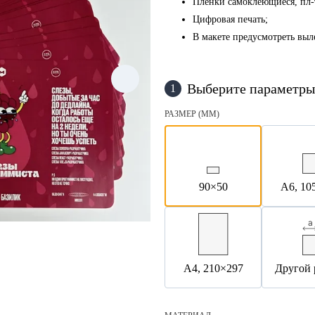
Пленки самоклеющиеся, пл-т
Цифровая печать;
В макете предусмотреть выл
Выберите параметры
1
РАЗМЕР (ММ)
90×50
А6, 10
А4, 210×297
Другой 